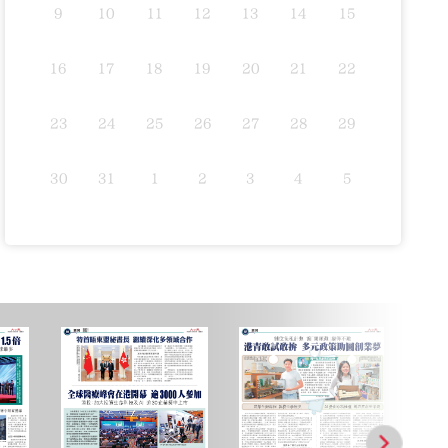
9
10
11
12
13
14
15
16
17
18
19
20
21
22
23
24
25
26
27
28
29
30
31
1
2
3
4
5