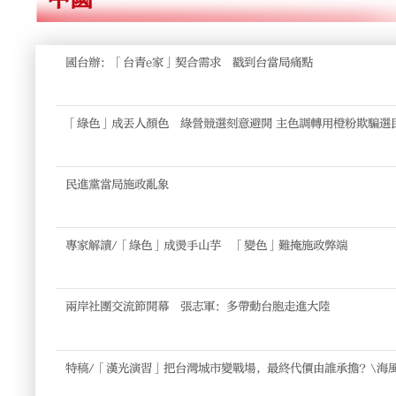
國台辦：「台青e家」契合需求 戳到台當局痛點
「綠色」成丟人顏色 綠營競選刻意避開 主色調轉用橙粉欺騙選
耳盜鈴
民進黨當局施政亂象
專家解讀/「綠色」成燙手山芋 「變色」難掩施政弊端
兩岸社團交流節開幕 張志軍：多帶動台胞走進大陸
特稿/「漢光演習」把台灣城市變戰場，最終代價由誰承擔？\海