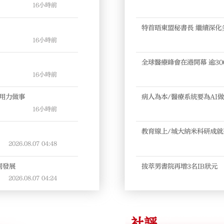
16小時前
特首晤東盟秘書長 繼續深化
16小時前
全球醫療峰會在港開幕 逾30
上市
16小時前
情用力做事
病人為本/醫療系統要為AI
16小時前
教育線上/城大納米科研成
2026.08.07
04:48
同發展
拔萃男書院再增3名IB狀元
2026.08.07
04:24
社評