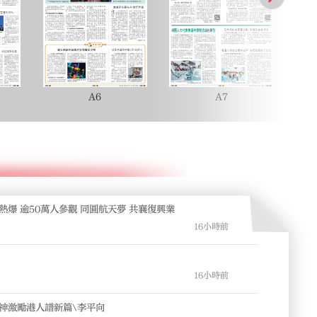
A6
A7
熱爆 逾50萬人參觀 同圓航天夢 共襄復興業
16小時前
16小時前
神激勵港人譜新篇\李平向