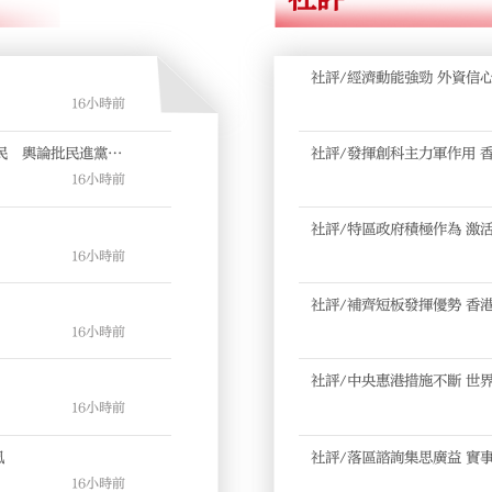
社評/經濟動能強勁 外資信
16小時前
民 輿論批民進黨掩
社評/發揮創科主力軍作用 
16小時前
社評/特區政府積極作為 激
16小時前
社評/補齊短板發揮優勢 香
16小時前
社評/中央惠港措施不斷 世
16小時前
風
社評/落區諮詢集思廣益 實
16小時前