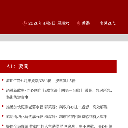
2026年8月8日 星期六
香港
南风20℃
A1：要聞
A
港IPO首七月集資額3282億 按年飆1.5倍
議員新故事/同心同向 行政立法「同唱一台戲」 議員：急民所急，
為街坊辦實事
推動加快更換老舊水管 郭芙蓉：與政府心往一處想，高效解難
協助街坊化解代溝分歧 植潔鈴：讓市民在困難時感到有人幫手
提倡全民閱讀 推動年輕人主動學習 李家駒：事不避難，用心用情