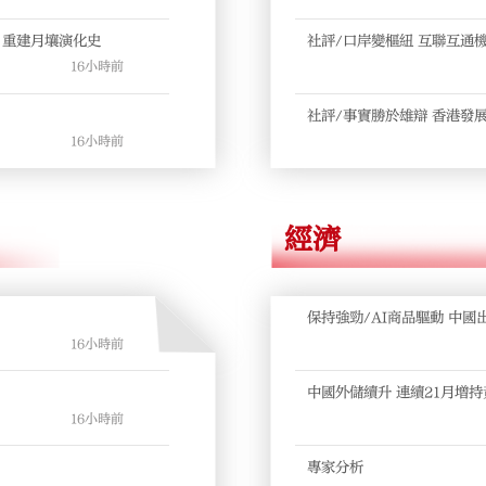
內地與港澳學者攜手 重建月壤演化史
社評/口岸變樞紐 互聯互通
16小時前
社評/事實勝於雄辯 香港發
16小時前
經濟
保持強勁/AI商品驅動 中國
貿保持高增長
16小時前
中國外儲續升 連續21月增持
16小時前
專家分析