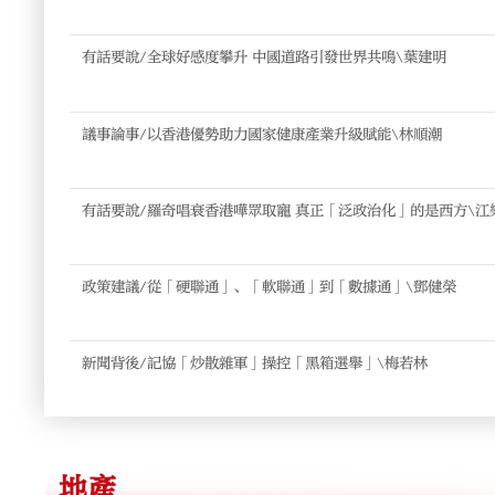
有話要說/全球好感度攀升 中國道路引發世界共鳴\葉建明
議事論事/以香港優勢助力國家健康產業升級賦能\林順潮
有話要說/羅奇唱衰香港嘩眾取寵 真正「泛政治化」的是西方\江
政策建議/從「硬聯通」、「軟聯通」到「數據通」\鄧健榮
新聞背後/記協「炒散雜軍」操控「黑箱選舉」\梅若林
地產