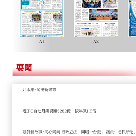
A1
A2
要聞
井水集/闖出新未來
港IPO首七月集資額3282億 按年飆1.5倍
議員新故事/同心同向 行政立法「同唱一台戲」 議員：急民所急