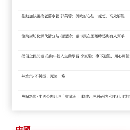
推動加快更換老舊水管 郭芙蓉：與政府心往一處想，高效解難
協助街坊化解代溝分歧 植潔鈴：讓市民在困難時感到有人幫手
提倡全民閱讀 推動年輕人主動學習 李家駒：事不避難，用心用
井水集/不轉型，死路一條
焦點新聞/中國公開月球「寶藏圖」 將建月球科研站 和平利用共
中國