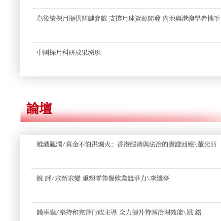
為後續探月提供關鍵參數 支撐月球資源開發 
中國探月科研成果湧現
論壇
維港觀瀾/真金不怕洪爐火：香港經濟與法治的實證回應\董光羽
銳 評/求新求變 重塑零售餐飲業競爭力\李繼亭
議事廳/堅持和完善行政主導 全力提升特區治理效能\姚 銘