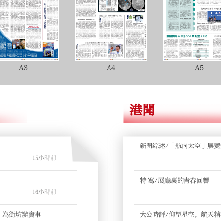
A3
A4
A5
港聞
新聞綜述/「航向太空」展覽
15小時前
特 寫/展廳裏的青春回響
16小時前
，為街坊辦實事
大公時評/仰望星空，航天精